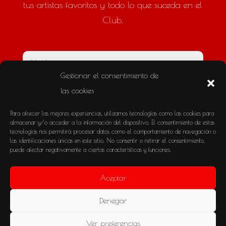
tus artistas favoritos y todo lo que suceda en el
Club.
Gestionar el consentimiento de
las cookies
Para ofrecer las mejores experiencias, utilizamos tecnologías como las cookies para
Antes de enviar leer "Política de privacidad"
almacenar y/o acceder a la información del dispositivo. El consentimiento de estas
tecnologías nos permitirá procesar datos como el comportamiento de navegación o
He leído y acepto la
"Política de privacidad"
las identificaciones únicas en este sitio. No consentir o retirar el consentimiento,
puede afectar negativamente a ciertas características y funciones.
=
Enviar
3 + 6
Aceptar
Denegar
Aviso legal
Política de privacidad
Política de cookies (UE)
Ver preferencias